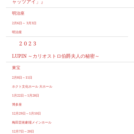
ャッツアイ」』
明治座
2月6日～ 3月3日
明治座
2023
LUPIN ～カリオストロ伯爵夫人の秘密～
東宝
2月8日～11日
ホクト文化ホール 大ホール
1月22日～1月28日
博多座
12月29日～1月10日
梅田芸術劇場メインホール
12月7日～20日