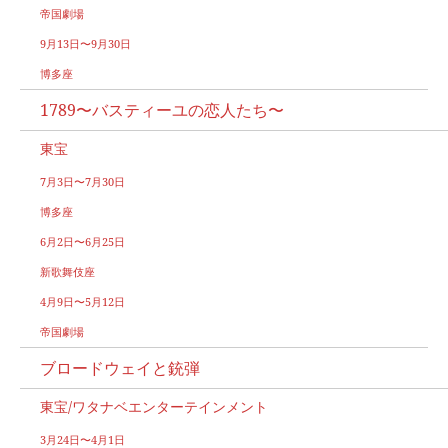
帝国劇場
9月13日〜9月30日
博多座
1789〜バスティーユの恋人たち〜
東宝
7月3日〜7月30日
博多座
6月2日〜6月25日
新歌舞伎座
4月9日〜5月12日
帝国劇場
ブロードウェイと銃弾
東宝/ワタナベエンターテインメント
3月24日〜4月1日