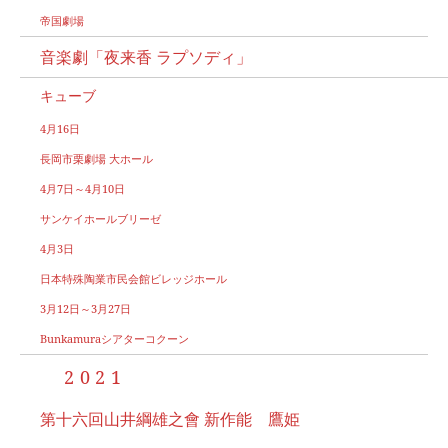
帝国劇場
音楽劇「夜来香 ラプソディ」
キューブ
4月16日
⾧岡市栗劇場 大ホール
4月7日～4月10日
サンケイホールブリーゼ
4月3日
日本特殊陶業市民会館ビレッジホール
3月12日～3月27日
Bunkamuraシアターコクーン
2021
第十六回山井綱雄之會 新作能 鷹姫