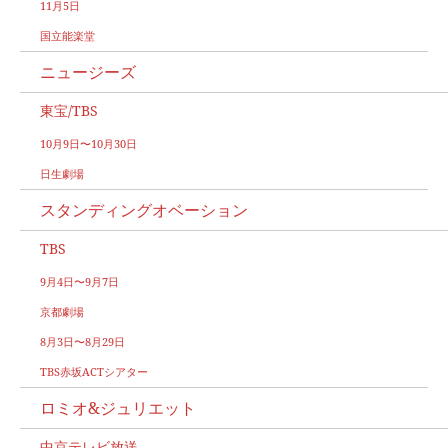
11月5日
国立能楽堂
ニュージーズ
東宝/TBS
10月9日〜10月30日
日生劇場
スタンディングオベーション
TBS
9月4日〜9月7日
京都劇場
8月3日〜8月29日
TBS赤坂ACTシアター
ロミオ&ジュリエット
中京テレビ放送