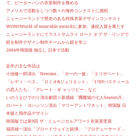
て、ピーターパンの衣装制作を務める
アメリカで活動をしつつ数々の海外コンテストに挑戦
ニュージーランドで歴史のある特殊衣装デザインコンテスト
WOW(World of wearable award)に参加、連続入賞を果たす
ニュージーランドにてラストサムライ ロード オブ ザ・リングで
鎧を制作デザイン制作チームから鎧を学ぶ
2004年帰国後 独立し 日本で活動
近年の主な作品は
小池修一郎演出「Newsies」「ポーの一族」「エリザベート」
「レディ・ベス」「ロミオ&ジュリエット」「1789バスティーユ
の恋人たち」「グレート・ギ ャッツビー」など
いのうえひでのり演出劇団☆新感線「髑髏城の七人Season月」
ロバート・ヨハンソン演出「マリーアントワネット」韓国版 日
本版と両作品デザイン
韓国版では第9回 ザ・ミュージカルアワード衣装賞受賞
福田雄一演出「ブロードウェイと銃弾」「プロデューサーズ 」